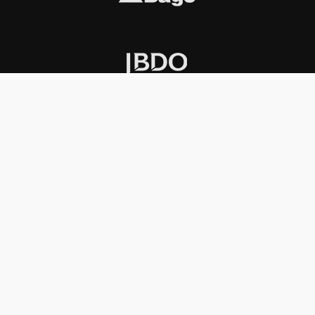
INSTITUCIONAL
PREMIOS KONEX
Carta del presidente
Cronología
Autoridades
Reglamento
Estatutos
Esquema
Otras actividades
Premios recibidos