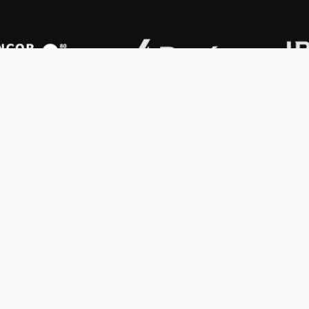
OS KONEX
OTROS
ología
Vamos a la música
lamento
Festival Konex
uema
Colección Konex
100 Obras Maestras