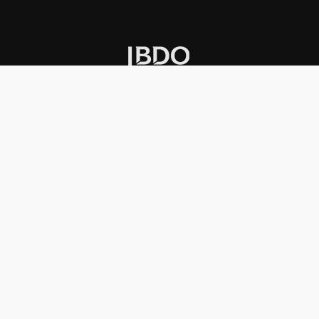
INSTITUCIONAL
PREMIOS KONEX
Carta del presidente
Cronología
Autoridades
Reglamento
Estatutos
Esquema
Otras actividades
Premios recibidos