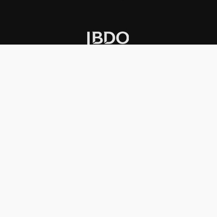
INSTITUCIONAL
PREMIOS KONEX
Carta del presidente
Cronología
Autoridades
Reglamento
Estatutos
Esquema
Otras actividades
Premios recibidos