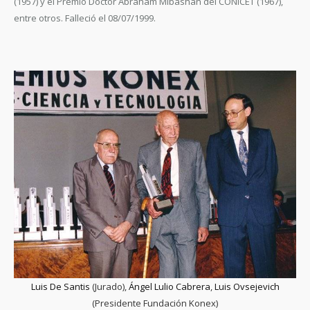
(1957) y el Premio Doctor Abraham Mibashan del CONICET (1967),
entre otros. Falleció el 08/07/1999.
Luis De Santis
(Jurado),
Ángel Lulio Cabrera
,
Luis Ovsejevich
(Presidente Fundación Konex)