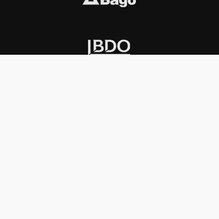
INSTITUCIONAL
PREMIOS KONEX
Carta del presidente
Cronología
Autoridades
Reglamento
Estatutos
Esquema
Otras actividades
Premios recibidos