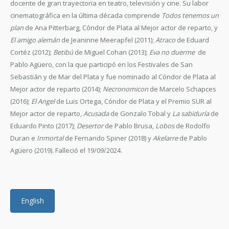
docente de gran trayectoria en teatro, televisión y cine. Su labor
cinematográfica en la última década comprende
Todos tenemos un
plan
de Ana Pitterbarg, Cóndor de Plata al Mejor actor de reparto, y
El amigo alemán
de Jeaninne Meerapfel (2011);
Atraco
de Eduard
Cortéz (2012);
Betibú
de Miguel Cohan (2013);
Eva no duerme
de
Pablo Agüero, con la que participó en los Festivales de San
Sebastián y de Mar del Plata y fue nominado al Cóndor de Plata al
Mejor actor de reparto (2014);
Necronomicon
de Marcelo Schapces
(2016);
El Angel
de Luis Ortega, Cóndor de Plata y el Premio SUR al
Mejor actor de reparto,
Acusada
de Gonzalo Tobal y
La sabiduría
de
Eduardo Pinto (2017);
Desertor
de Pablo Brusa,
Lobos
de Rodolfo
Duran e
Inmortal
de Fernando Spiner (2018) y
Akelarre
de Pablo
Agüero (2019). Falleció el 19/09/2024.
English