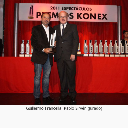
Guillermo Francella
,
Pablo Sirvén
(Jurado)