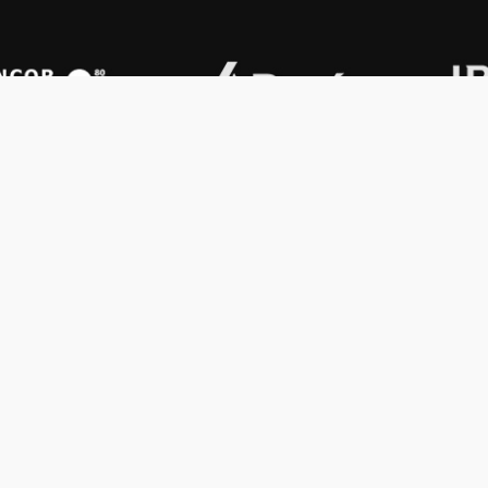
OS KONEX
OTROS
ología
Vamos a la música
lamento
Festival Konex
uema
Colección Konex
100 Obras Maestras