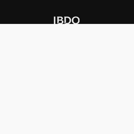
INSTITUCIONAL
PREMIOS KONEX
Carta del presidente
Cronología
Autoridades
Reglamento
Estatutos
Esquema
Otras actividades
Premios recibidos
OTROS