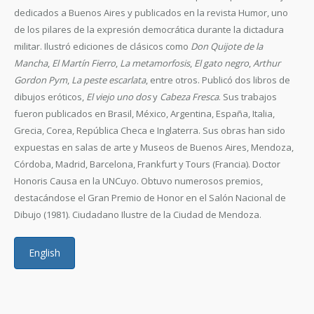
dedicados a Buenos Aires y publicados en la revista Humor, uno
de los pilares de la expresión democrática durante la dictadura
militar. Ilustró ediciones de clásicos como
Don Quijote de la
Mancha
,
El Martín Fierro
,
La metamorfosis
,
El gato negro
,
Arthur
Gordon Pym
,
La peste escarlata
, entre otros. Publicó dos libros de
dibujos eróticos,
El viejo uno dos
y
Cabeza Fresca
. Sus trabajos
fueron publicados en Brasil, México, Argentina, España, Italia,
Grecia, Corea, República Checa e Inglaterra. Sus obras han sido
expuestas en salas de arte y Museos de Buenos Aires, Mendoza,
Córdoba, Madrid, Barcelona, Frankfurt y Tours (Francia). Doctor
Honoris Causa en la UNCuyo. Obtuvo numerosos premios,
destacándose el Gran Premio de Honor en el Salón Nacional de
Dibujo (1981). Ciudadano Ilustre de la Ciudad de Mendoza.
English