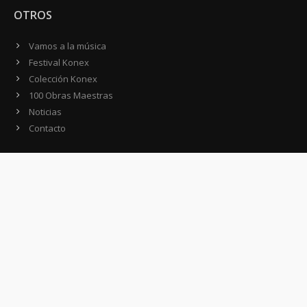
OTROS
Vamos a la música
Festival Konex
Colección Konex
100 Obras Maestras
Noticias
Contacto
CONTACTO
Domicilio:
Av. Córdoba 1233 - 5º Piso
C1055AAC - Ciudad de Buenos Aires
Argentina
Teléfono:
(54-11) 4816-0500
WhatsApp:
(54 911) 4071-1500