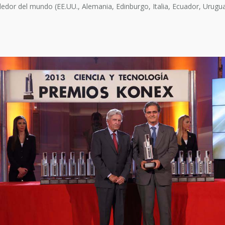
edor del mundo (EE.UU., Alemania, Edinburgo, Italia, Ecuador, Uruguay