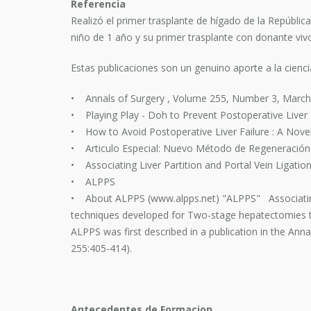
Referencia
Realizó el primer trasplante de hígado de la Repúblic
niño de 1 año y su primer trasplante con donante viv
Estas publicaciones son un genuino aporte a la cienci
• Annals of Surgery , Volume 255, Number 3, Marc
• Playing Play - Doh to Prevent Postoperative Liver 
• How to Avoid Postoperative Liver Failure : A Novel
• Articulo Especial: Nuevo Método de Regeneración 
• Associating Liver Partition and Portal Vein Ligati
• ALPPS
• About ALPPS (www.alpps.net) "ALPPS" Associating L
techniques developed for Two-stage hepatectomies tha
ALPPS was first described in a publication in the Anna
255:405-414).
Antecedentes de Formacion