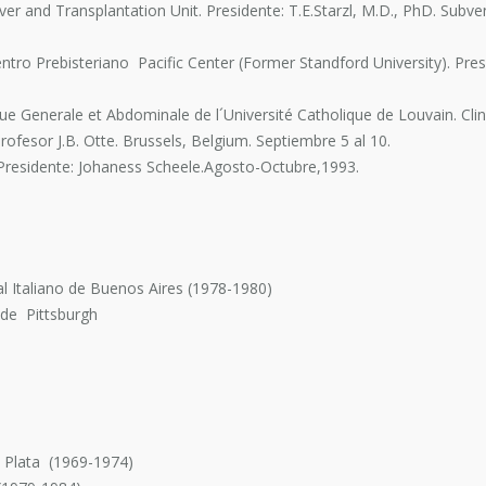
ver and Transplantation Unit. Presidente: T.E.Starzl, M.D., PhD. Subv
tro Prebisteriano Pacific Center (Former Standford University). Presid
que Generale et Abdominale de l´Université Catholique de Louvain. Clin
 Profesor J.B. Otte. Brussels, Belgium. Septiembre 5 al 10.
 Presidente: Johaness Scheele.Agosto-Octubre,1993.
 Italiano de Buenos Aires (1978-1980)
 de Pittsburgh
 Plata (1969-1974)