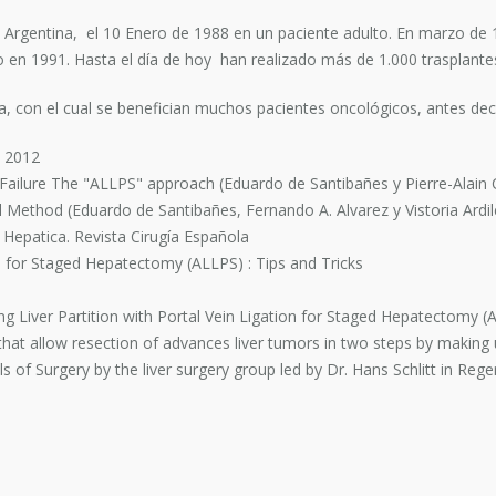
a Argentina, el 10 Enero de 1988 en un paciente adulto. En marzo de 
o en 1991. Hasta el día de hoy han realizado más de 1.000 trasplante
a, con el cual se benefician muchos pacientes oncológicos, antes decl
h 2012
Failure The "ALLPS" approach (Eduardo de Santibañes y Pierre-Alain 
 Method (Eduardo de Santibañes, Fernando A. Alvarez y Vistoria Ardil
Hepatica. Revista Cirugía Española
on for Staged Hepatectomy (ALLPS) : Tips and Tricks
iver Partition with Portal Vein Ligation for Staged Hepatectomy (A
t allow resection of advances liver tumors in two steps by making u
ls of Surgery by the liver surgery group led by Dr. Hans Schlitt in Re