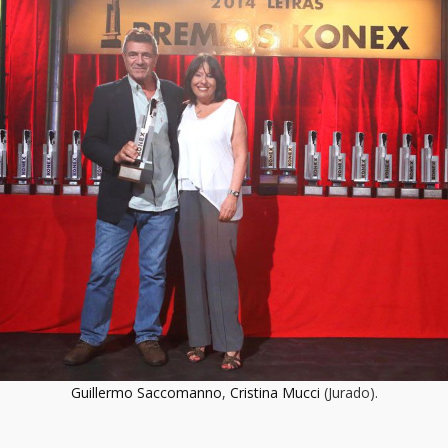
Guillermo Saccomanno
,
Cristina Mucci
(Jurado).