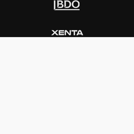
INSTITUCIONAL
PREMIOS KONEX
Carta del presidente
Cronología
Autoridades
Reglamento
Estatutos
Esquema
Otras actividades
Premios recibidos
OTROS
Vamos a la música