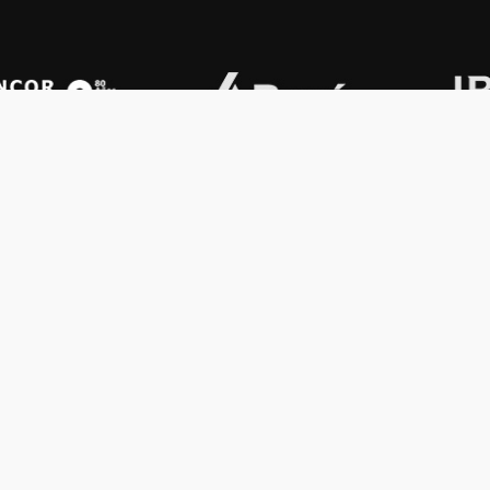
OS KONEX
OTROS
ología
Vamos a la música
lamento
Festival Konex
uema
Colección Konex
100 Obras Maestras