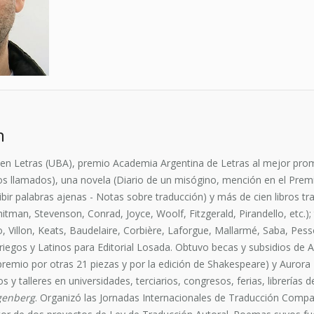
n
en Letras (UBA), premio Academia Argentina de Letras al mejor prome
s llamados), una novela (Diario de un misógino, mención en el Premio
bir palabras ajenas - Notas sobre traducción) y más de cien libros tradu
, Whitman, Stevenson, Conrad, Joyce, Woolf, Fitzgerald, Pirandello, et
, Villon, Keats, Baudelaire, Corbière, Laforgue, Mallarmé, Saba, Pesso
riegos y Latinos para Editorial Losada. Obtuvo becas y subsidios de Arg
emio por otras 21 piezas y por la edición de Shakespeare) y Aurora B
s y talleres en universidades, terciarios, congresos, ferias, librería
genberg
. Organizó las Jornadas Internacionales de Traducción Comp