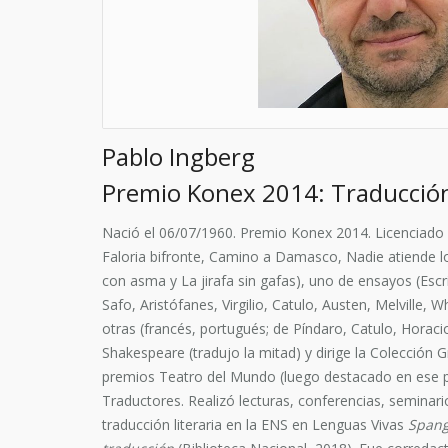
Pablo Ingberg
Premio Konex 2014: Traducció
Nació el 06/07/1960. Premio Konex 2014. Licenciado 
Faloria bifronte, Camino a Damasco, Nadie atiende lo
con asma y La jirafa sin gafas), uno de ensayos (Escri
Safo, Aristófanes, Virgilio, Catulo, Austen, Melville
otras (francés, portugués; de Píndaro, Catulo, Horacio
Shakespeare (tradujo la mitad) y dirige la Colección G
premios Teatro del Mundo (luego destacado en ese pr
Traductores. Realizó lecturas, conferencias, seminario
traducción literaria en la ENS en Lenguas Vivas
Span