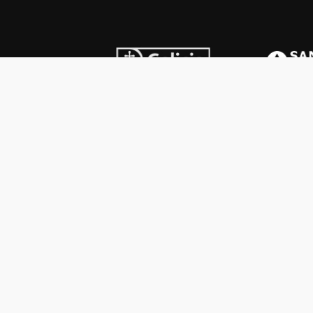
INSTITUCIONAL
PREMI
Carta del presidente
Cron
Autoridades
Reg
Estatutos
Esq
Otras actividades