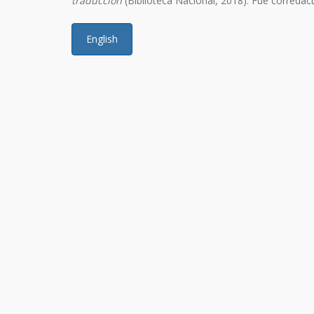
traducción
(Biblioteca Nacional, 2018). Fue corredact
English