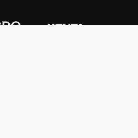
CONTACTO
Domicilio:
Av. Córdoba 1233 - 5º
Piso
C1055AAC - Ciudad de Buenos Aires
Argentina