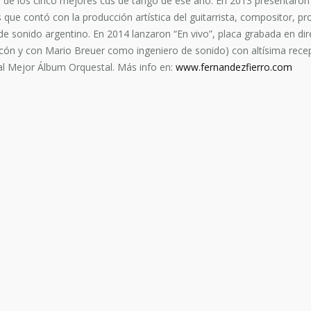
no de los cinco mejores cds de tango de ese año. En 2013 presentaro
que contó con la producción artística del guitarrista, compositor, pro
de sonido argentino. En 2014 lanzaron “En vivo”, placa grabada en dir
cón y con Mario Breuer como ingeniero de sonido) con altísima rece
 al Mejor Álbum Orquestal. Más info en:
www.fernandezfierro.com