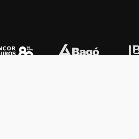
OS KONEX
OTROS
ología
Vamos a la música