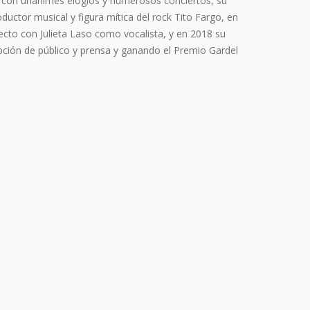
n con unánimes elogios y numerosos conciertos, su
ductor musical y figura mítica del rock Tito Fargo, en
ecto con Julieta Laso como vocalista, y en 2018 su
pción de público y prensa y ganando el Premio Gardel