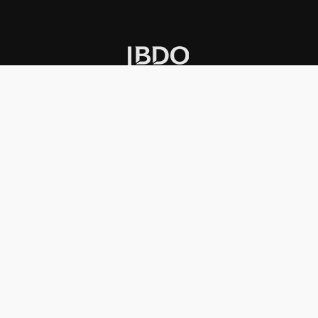
INSTITUCIONAL
PREMIOS KONEX
Carta del presidente
Cronología
Autoridades
Reglamento
Estatutos
Esquema
Otras actividades
Premios recibidos