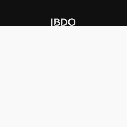
INSTITUCIONAL
PREMIOS KONEX
Carta del presidente
Cronología
Autoridades
Reglamento
Estatutos
Esquema
Otras actividades
Premios recibidos