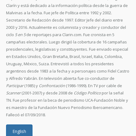
Clarín y está dedicado a la información polìtica desde la guerra de
Malvinas a la fecha. Fue jefe de Política entre 1992 y 2002.
Secretario de Redacción desde 1997. Editor Jefe del diario entre
2003 y 2016. Actualmente es columnista y creador y conductor del
ciclo
5 en 5
de reportajes para Clarin.com. Fue cronista en 5
campañas electorales. Luego dirigió la cobertura de 16 campañas
presidenciales, legislativas y constituyentes. Fue enviado especial
en Estados Unidos, Gran Bretaña, Brasil, Israel, Italia, Colombia,
Uruguay, México, Suiza. Entrevistó a todos los presidentes
argentinos desde 1983 a la fecha y a personajes como Fidel Castro
y Alfredo Yabrán. En televisión abierta fue co-conductor de
Participar
(1985) y
Confrontación
(1986-1999). En TV por cable de
Scanner
(2001-2007) y desde 2008 de
Código Político
por la señal
TN. Fue profesor en la beca de periodismo UCA-Fundación Noble y
es maestro de la Fundación Nuevo Periodismo Iberoamericano.
Falleció el 07/09/2018.
English