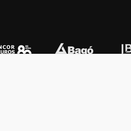
OS KONEX
OTROS
ología
Vamos a la música