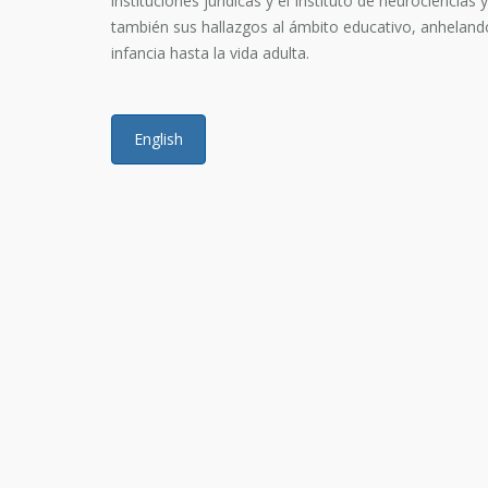
instituciones jurídicas y el Instituto de neurociencia
también sus hallazgos al ámbito educativo, anheland
infancia hasta la vida adulta.
English