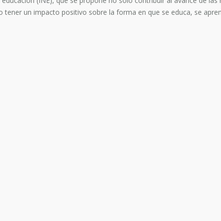
s y educación (INE), que se propone no sólo contribuir al avance de la
o tener un impacto positivo sobre la forma en que se educa, se apre