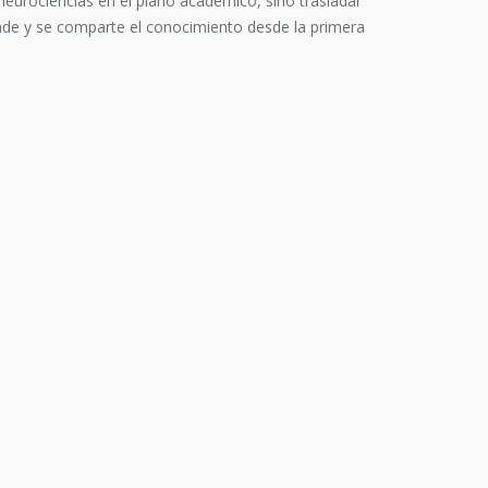
s neurociencias en el plano académico, sino trasladar
nde y se comparte el conocimiento desde la primera