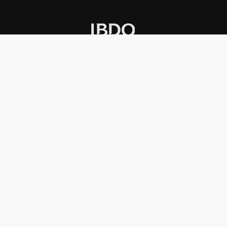
INSTITUCIONAL
PREMIOS KONEX
Carta del presidente
Cronología
Autoridades
Reglamento
Estatutos
Esquema
Otras actividades
Premios recibidos
OTROS