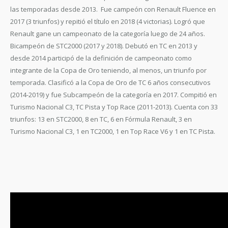
las temporadas desde 2013. Fue campeón con Renault Fluence en
2017 (3 triunfos) y repitió el título en 2018 (4 victorias). Logró que
Renault gane un campeonato de la categoría luego de 24 años.
Bicampeón de STC2000 (2017 y 2018). Debutó en TC en 2013 y
desde 2014 participó de la definición de campeonato como
integrante de la Copa de Oro teniendo, al menos, un triunfo por
temporada. Clasificó a la Copa de Oro de TC 6 años consecutivos
(2014-2019) y fue Subcampeón de la categoría en 2017. Compitió en
Turismo Nacional C3, TC Pista y Top Race (2011-2013). Cuenta con 33
triunfos: 13 en STC2000, 8 en TC, 6 en Fórmula Renault, 3 en
Turismo Nacional C3, 1 en TC2000, 1 en Top Race V6 y 1 en TC Pista.