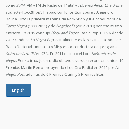
como
9 PM
(AM y FM de Radio del Plata) y
¿Buenos Aires? Una divina
comedia
(Rock&Pop). Trabajó con Jorge Guinzburg y Alejandro
Dolina. Hizo la primera mañana de Rock&Pop y fue conductora de
Tarde Negra
(1999-2011) y de
Negrópolis
(2012-2013) por esa misma
emisora. En 2015 condujo
Black and Toc
en Radio Pop 101.5 y desde
2017 conduce
La Negra Pop
. Actualmente es la voz institucional de
Radio Nacional junto a Lalo Mir y es co-conductora del programa
Sobredosis de TV
en C5N. En 2011 escribió el libro
Kilómetros de
Negra
. Por su trabajo en radio obtuvo diversos reconocimientos, 10
Premios Martín Fierro, incluyendo el de Oro Radial en 2019 por
La
Negra Pop
, además de 6 Premios Clarín y 5 Premios Eter.
English