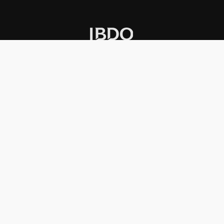
INSTITUCIONAL
PREMIOS KONEX
Carta del presidente
Cronología
Autoridades
Reglamento
Estatutos
Esquema
Otras actividades
Premios recibidos
OTROS