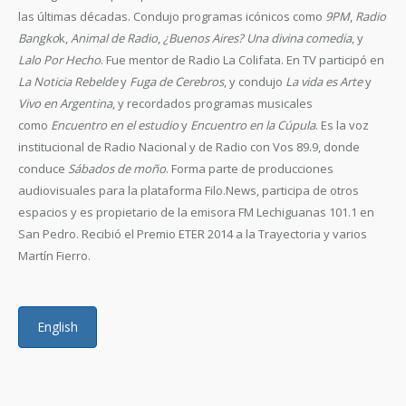
las últimas décadas. Condujo programas icónicos como
9PM
,
Radio
Bangko
k,
Animal de Radio
,
¿Buenos Aires? Una divina comedia
, y
Lalo Por Hecho
. Fue mentor de Radio La Colifata. En TV participó en
La Noticia Rebelde
y
Fuga de Cerebros
, y condujo
La vida es Arte
y
Vivo en Argentina
, y recordados programas musicales
como
Encuentro en el estudio
y
Encuentro en la Cúpula
. Es la voz
institucional de Radio Nacional y de Radio con Vos 89.9, donde
conduce
Sábados de moño
. Forma parte de producciones
audiovisuales para la plataforma Filo.News, participa de otros
espacios y es propietario de la emisora FM Lechiguanas 101.1 en
San Pedro. Recibió el Premio ETER 2014 a la Trayectoria y varios
Martín Fierro.
English