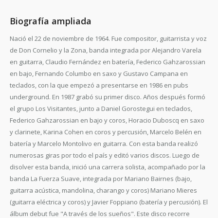
Biografía ampliada
Nació el 22 de noviembre de 1964. Fue compositor, guitarrista y voz
de Don Cornelio y la Zona, banda integrada por Alejandro Varela
en guitarra, Claudio Fernández en batería, Federico Gahzarossian
en bajo, Fernando Columbo en saxo y Gustavo Campana en
teclados, con la que empezó a presentarse en 1986 en pubs
underground. En 1987 grabó su primer disco. Años después formó
el grupo Los Visitantes, junto a Daniel Gorostegui en teclados,
Federico Gahzarossian en bajo y coros, Horacio Duboscq en saxo
y clarinete, Karina Cohen en coros y percusión, Marcelo Belén en
batería y Marcelo Montolivo en guitarra. Con esta banda realizó
numerosas giras por todo el país y editó varios discos. Luego de
disolver esta banda, inició una carrera solista, acompañado por la
banda La Fuerza Suave, integrada por Mariano Bairnes (bajo,
guitarra acústica, mandolina, charango y coros) Mariano Mieres
(guitarra eléctrica y coros) y Javier Foppiano (batería y percusión). El
álbum debut fue "A través de los sueños". Este disco recorre