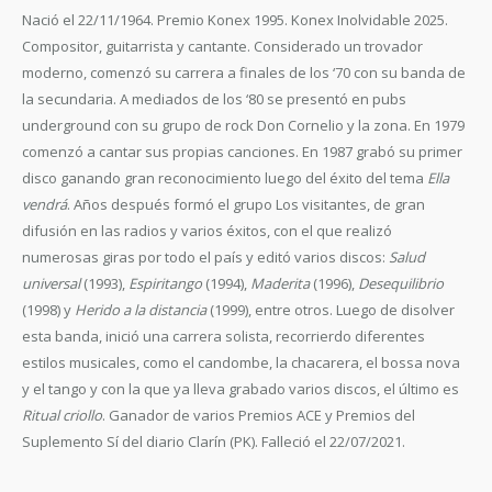
Nació el 22/11/1964. Premio Konex 1995. Konex Inolvidable 2025.
Compositor, guitarrista y cantante. Considerado un trovador
moderno, comenzó su carrera a finales de los ‘70 con su banda de
la secundaria. A mediados de los ‘80 se presentó en pubs
underground con su grupo de rock Don Cornelio y la zona. En 1979
comenzó a cantar sus propias canciones. En 1987 grabó su primer
disco ganando gran reconocimiento luego del éxito del tema
Ella
vendrá
. Años después formó el grupo Los visitantes, de gran
difusión en las radios y varios éxitos, con el que realizó
numerosas giras por todo el país y editó varios discos:
Salud
universal
(1993),
Espiritango
(1994),
Maderita
(1996),
Desequilibrio
(1998) y
Herido a la distancia
(1999), entre otros. Luego de disolver
esta banda, inició una carrera solista, recorrierdo diferentes
estilos musicales, como el candombe, la chacarera, el bossa nova
y el tango y con la que ya lleva grabado varios discos, el último es
Ritual criollo
. Ganador de varios Premios ACE y Premios del
Suplemento Sí del diario Clarín (PK). Falleció el 22/07/2021.