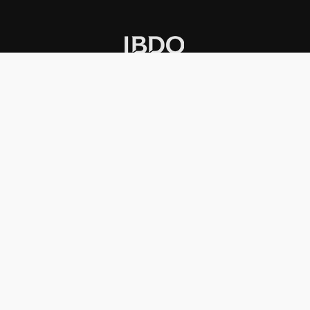
INSTITUCIONAL
PREMIOS KONEX
Carta del presidente
Cronología
Autoridades
Reglamento
Estatutos
Esquema
Otras actividades
Premios recibidos
OTROS