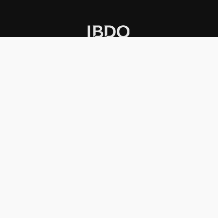
INSTITUCIONAL
PREMIOS KONEX
Carta del presidente
Cronología
Autoridades
Reglamento
Estatutos
Esquema
Otras actividades
Premios recibidos
OTROS