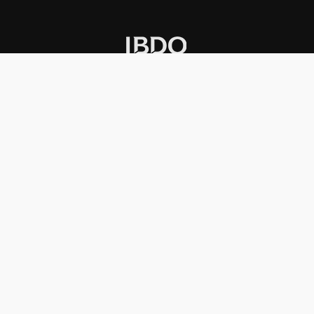
INSTITUCIONAL
PREMIOS KONEX
Carta del presidente
Cronología
Autoridades
Reglamento
Estatutos
Esquema
Otras actividades
Premios recibidos
OTROS