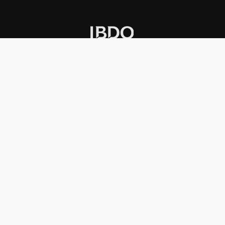
INSTITUCIONAL
PREMIOS KONEX
Carta del presidente
Cronología
Autoridades
Reglamento
Estatutos
Esquema
Otras actividades
Premios recibidos
OTROS