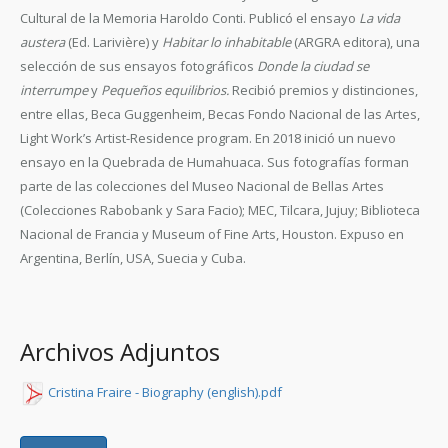
Cultural de la Memoria Haroldo Conti. Publicó el ensayo
La vida
austera
(Ed. Larivière) y
Habitar lo inhabitable
(ARGRA editora), una
selección de sus ensayos fotográficos
Donde la ciudad se
interrumpe
y
Pequeños equilibrios.
Recibió premios y distinciones,
entre ellas, Beca Guggenheim, Becas Fondo Nacional de las Artes,
Light Work’s Artist-Residence program. En 2018 inició un nuevo
ensayo en la Quebrada de Humahuaca. Sus fotografías forman
parte de las colecciones del Museo Nacional de Bellas Artes
(Colecciones Rabobank y Sara Facio); MEC, Tilcara, Jujuy; Biblioteca
Nacional de Francia y Museum of Fine Arts, Houston. Expuso en
Argentina, Berlín, USA, Suecia y Cuba.
Archivos Adjuntos
Cristina Fraire - Biography (english).pdf