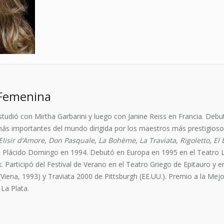
 Femenina
udió con Mirtha Garbarini y luego con Janine Reiss en Francia. Debut
ás importantes del mundo dirigida por los maestros más prestigioso
’Elisir d’Amore
,
Don Pasquale
,
La Bohème
,
La Traviata
,
Rigoletto
,
El 
n Plácido Domingo en 1994. Debutó en Europa en 1995 en el Teatro 
rticipó del Festival de Verano en el Teatro Griego de Epitauro y en e
Viena, 1993) y Traviata 2000 de Pittsburgh (EE.UU.). Premio a la Mejo
 La Plata.