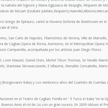
 la nativita del Signore y Maria Egipziaca de Respighi, Réquiem de M
 obras de Mozart (Exultate Jubilate,Requiem),Haendel,Albinoni,Mercad
atro Griego de Epitauro, cantó la Novena Sinfonía de Beethoven en el
Scala di Seta.
ino, San Carlo de Napoles, Filarmónico de Verona, Ville de Marselle,
a de Cagliari,Opera de Roma. Asimismo, en el Metropolitan Opera Ho
Bruno Campanella, acompañada por los artistas Juan Diego Florez.
del, Lorin Maazel, Daniel Oren, Michel Tilson Thomas, Sir Neville Mar
netti, Stanislaw Skrowaczewski, E Villaume, Reinaldo Censabella, Mario
 (Bongiovanni Italia) y Los veinticinco años del Cuarteto de Cuerdas
ssenet en el Teatro de Cagliari; Fiorilla en “ Ïl Turco in Italia ”en la
e Buenos Aires el rol de Liu con un gran suceso. En 2009 obtuvo el P