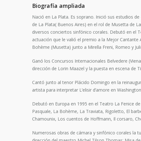
Biografía ampliada
Nació en La Plata. Es soprano. Inició sus estudios de
de La Plata( Buenos Aires) en el rol de Musetta de 
diversos conciertos sinfónico corales. Debutó en el 
actuación que le valió el premio a la Mejor Cantante 
Bohème (Musetta) junto a Mirella Freni, Romeo y Jul
Ganó los Concursos Internacionales Belvedere (Viena,
dirección de Lorin Maazel y la puesta en escena de Ti
Cantó junto al tenor Plácido Domingo en la reinaugu
artista para interpretar L’elisir d’amore en Washington
Debutó en Europa en 1995 en el Teatro La Fenice de V
Pasquale, La Bohème, La Traviata, Rigoletto, El barbe
Chamounix, Los cuentos de Hoffmann, Il corsaro, Cher
Numerosas obras de cámara y sinfónico corales la tu
dirección del maestro Michel Tilson Thomas; Misa de