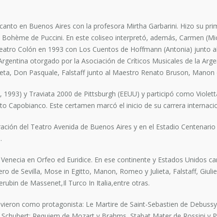
 canto en Buenos Aires con la profesora Mirtha Garbarini. Hizo su pri
La Bohème de Puccini. En este coliseo interpretó, además, Carmen (M
Teatro Colón en 1993 con Los Cuentos de Hoffmann (Antonia) junto al t
Argentina otorgado por la Asociación de Críticos Musicales de la Arge
ieta, Don Pasquale, Falstaff junto al Maestro Renato Bruson, Manon 
 1993) y Traviata 2000 de Pittsburgh (EEUU) y participó como Violett
to Capobianco. Este certamen marcó el inicio de su carrera internacio
ración del Teatro Avenida de Buenos Aires y en el Estadio Centenario
.
enecia en Orfeo ed Euridice. En ese continente y Estados Unidos cant
ro de Sevilla, Mose in Egitto, Manon, Romeo y Julieta, Falstaff, Giul
ubin de Massenet,Il Turco In Italia,entre otras.
vieron como protagonista: Le Martire de Saint-Sebastien de Debussy
 Schubert; Requiem de Mozart y Brahms, Stabat Mater de Rossini y Pe