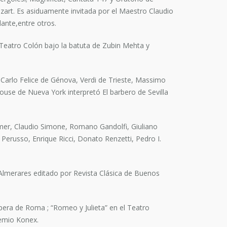
ozart. Es asiduamente invitada por el Maestro Claudio
ante,entre otros.
 Teatro Colón bajo la batuta de Zubin Mehta y
 Carlo Felice de Génova, Verdi de Trieste, Massimo
use de Nueva York interpretó El barbero de Sevilla
rimer, Claudio Simone, Romano Gandolfi, Giuliano
 Perusso, Enrique Ricci, Donato Renzetti, Pedro I.
 Almerares editado por Revista Clásica de Buenos
 Opera de Roma ; “Romeo y Julieta” en el Teatro
remio Konex.