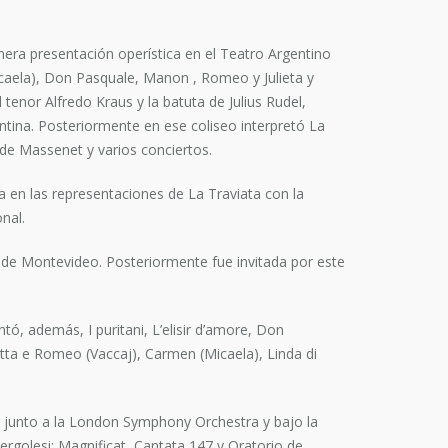
mera presentación operística en el Teatro Argentino
icaela), Don Pasquale, Manon , Romeo y Julieta y
enor Alfredo Kraus y la batuta de Julius Rudel,
ntina. Posteriormente en ese coliseo interpretó La
de Massenet y varios conciertos.
a en las representaciones de La Traviata con la
nal.
 de Montevideo. Posteriormente fue invitada por este
ó, además, I puritani, L’elisir d’amore, Don
ietta e Romeo (Vaccaj), Carmen (Micaela), Linda di
 junto a la London Symphony Orchestra y bajo la
rgolesi; Magnificat, Cantata 147 y Oratorio de