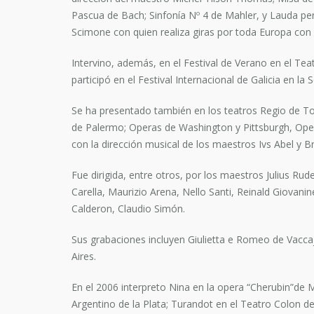
Pascua de Bach; Sinfonía Nº 4 de Mahler, y Lauda per
Scimone con quien realiza giras por toda Europa con
Intervino, además, en el Festival de Verano en el Te
participó en el Festival Internacional de Galicia en la 
Se ha presentado también en los teatros Regio de Tor
de Palermo; Operas de Washington y Pittsburgh, Oper
con la dirección musical de los maestros Ivs Abel y 
Fue dirigida, entre otros, por los maestros Julius Ru
Carella, Maurizio Arena, Nello Santi, Reinald Giovani
Calderon, Claudio Simón.
Sus grabaciones incluyen Giulietta e Romeo de Vaccaj
Aires.
En el 2006 interpreto Nina en la opera “Cherubin”de Ma
Argentino de la Plata; Turandot en el Teatro Colon d