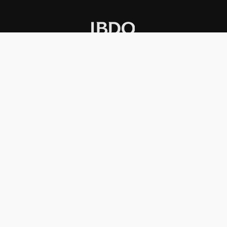
INSTITUCIONAL
PREMIOS KONEX
Carta del presidente
Cronología
Autoridades
Reglamento
Estatutos
Esquema
Otras actividades
Premios recibidos
OTROS