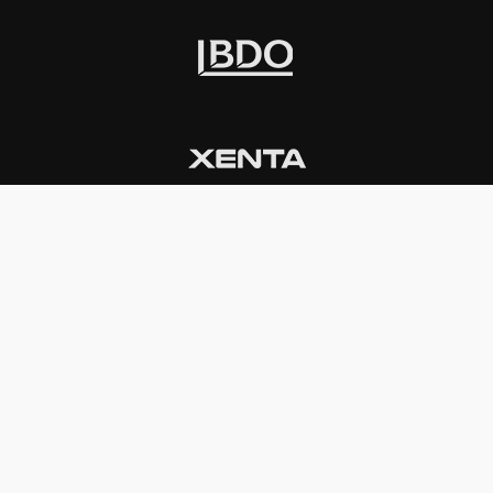
INSTITUCIONAL
PREMIOS KONEX
Carta del presidente
Cronología
Autoridades
Reglamento
Estatutos
Esquema
Otras actividades
Premios recibidos
OTROS