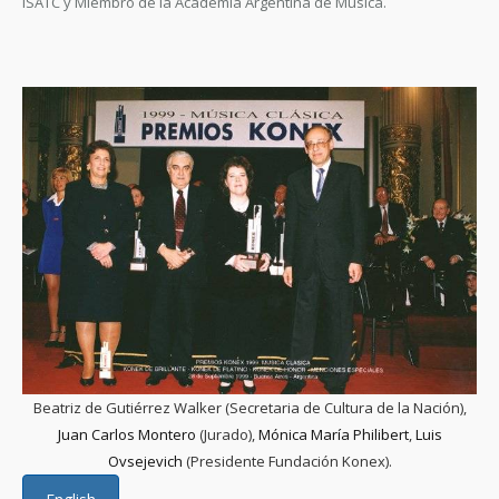
ISATC y Miembro de la Academia Argentina de Música.
Beatriz de Gutiérrez Walker (Secretaria de Cultura de la Nación),
Juan Carlos Montero
(Jurado),
Mónica María Philibert
,
Luis
Ovsejevich
(Presidente Fundación Konex).