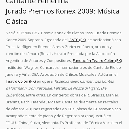
Cantante Femenina
Jurado Premios Konex 2009: Música
Clásica
Nació el 15/08/1957. Premio Konex de Platino 1999. Jurado Premios
Konex 2009. Soprano. Egresada del
ISATC (PK)
, se perfeccionó con
Ernst Haefliger en Buenos Aires y Zurich en ópera, oratorio y
canción de cámara (Beca L. Hirsch). Premiada por la Asociación
Argentina de Autores y Compositores,
Fundación Teatro Colón (PK)
,
Institución Wagner, Concursos Internacionales de Canto de Río de
Janeiro y Viña, OEA, Asociación de Críticos Musicales. Actúa en el
Teatro Colón (PK)
en ópera:
Rosenkavalier, Carmen, Les Contes
d’Hoffmann, Don Pasquale, Falstaff, Le Nozze di Figaro, Die
Zuberflöte
, entre otras. En concierto: obras de R. Strauss, Mahler,
Brahms, Bach, Haendel, Mozart. Canta asiduamente en recitales
de cámara. Algunos registrados en CDs (obras de Guastavino con
acompañamiento de piano y de Reger con órgano). Actuó en
EE.UU., China, Suiza, Alemania. Es Profesora de Técnica Vocal en el