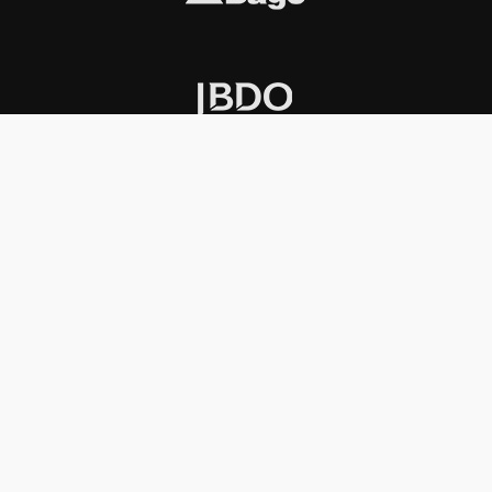
INSTITUCIONAL
PREMIOS KONEX
Carta del presidente
Cronología
Autoridades
Reglamento
Estatutos
Esquema
Otras actividades
Premios recibidos