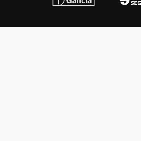
INSTITUCIONAL
PREMI
Carta del presidente
Cron
Autoridades
Reg
Estatutos
Esq
Otras actividades
Premios recibidos