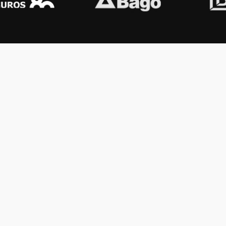
OS KONEX
OTROS
ología
Vamos a la música
lamento
Festival Konex
uema
Colección Konex
100 Obras Maestras
Noticias
Contacto