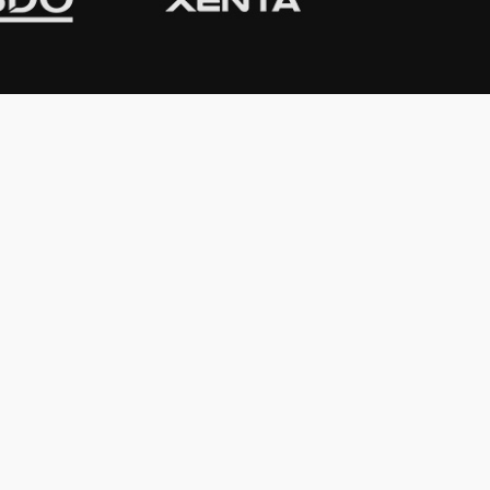
CONTACTO
Domicilio:
Av. Córdoba 1233 - 5º
Piso
C1055AAC - Ciudad de Buenos Aires
Argentina
Teléfono:
(54-11) 4816-0500
WhatsApp:
(54 911) 4071-1500