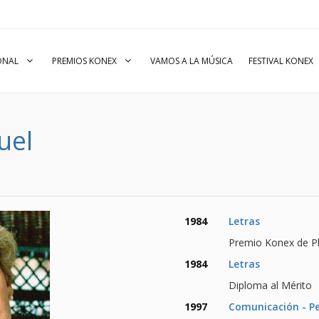
IONAL
PREMIOS KONEX
VAMOS A LA MÚSICA
FESTIVAL KONEX
uel
1984
Letras
Premio Konex de Pl
1984
Letras
Diploma al Mérito
1997
Comunicación - P