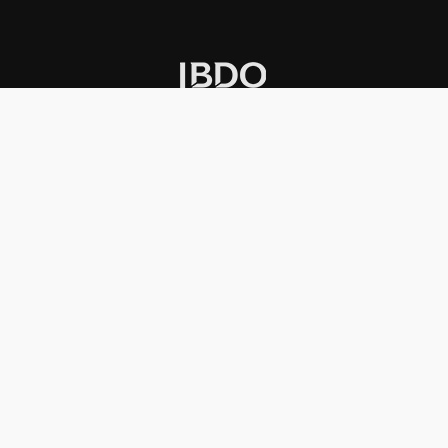
INSTITUCIONAL
PREMIOS KONEX
Carta del presidente
Cronología
Autoridades
Reglamento
Estatutos
Esquema
Otras actividades
Premios recibidos