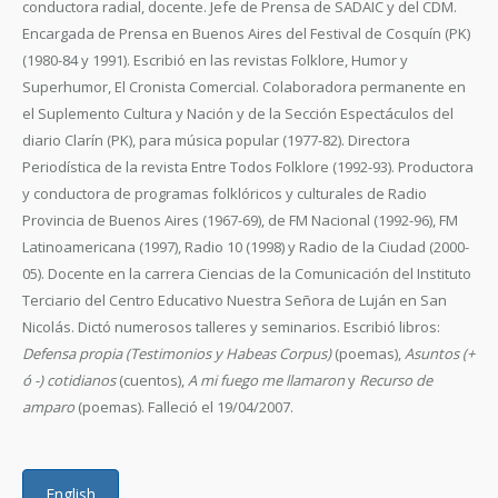
conductora radial, docente. Jefe de Prensa de SADAIC y del CDM.
Encargada de Prensa en Buenos Aires del Festival de Cosquín (PK)
(1980-84 y 1991). Escribió en las revistas Folklore, Humor y
Superhumor, El Cronista Comercial. Colaboradora permanente en
el Suplemento Cultura y Nación y de la Sección Espectáculos del
diario Clarín (PK), para música popular (1977-82). Directora
Periodística de la revista Entre Todos Folklore (1992-93). Productora
y conductora de programas folklóricos y culturales de Radio
Provincia de Buenos Aires (1967-69), de FM Nacional (1992-96), FM
Latinoamericana (1997), Radio 10 (1998) y Radio de la Ciudad (2000-
05). Docente en la carrera Ciencias de la Comunicación del Instituto
Terciario del Centro Educativo Nuestra Señora de Luján en San
Nicolás. Dictó numerosos talleres y seminarios. Escribió libros:
Defensa propia
(Testimonios y Habeas Corpus)
(poemas),
Asuntos (+
ó -) cotidianos
(cuentos),
A mi fuego me llamaron
y
Recurso de
amparo
(poemas). Falleció el 19/04/2007.
English