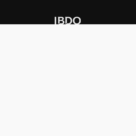
INSTITUCIONAL
PREMIOS KONEX
Carta del presidente
Cronología
Autoridades
Reglamento
Estatutos
Esquema
Otras actividades
Premios recibidos
OTROS