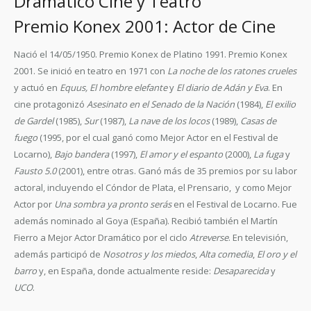
Dramático Cine y Teatro
Premio Konex 2001: Actor de Cine
Nació el 14/05/1950. Premio Konex de Platino 1991. Premio Konex
2001. Se inició en teatro en 1971 con
La noche de los ratones crueles
y actuó en
Equus, El hombre elefante
y
El diario de Adán y Eva
. En
cine protagonizó
Asesinato en el Senado de la Nación
(1984),
El exilio
de Gardel
(1985),
Sur
(1987),
La nave de los locos
(1989),
Casas de
fuego
(1995, por el cual ganó como Mejor Actor en el Festival de
Locarno),
Bajo bandera
(1997),
El amor y el espanto
(2000),
La fuga
y
Fausto 5.0
(2001), entre otras. Ganó más de 35 premios por su labor
actoral, incluyendo el Cóndor de Plata, el Prensario, y como Mejor
Actor por
Una sombra ya pronto serás
en el Festival de Locarno. Fue
además nominado al Goya (España). Recibió también el Martín
Fierro a Mejor Actor Dramático por el ciclo
Atreverse
. En televisión,
además participó de
Nosotros y los miedos
,
Alta comedia
,
El oro y el
barro
y, en España, donde actualmente reside:
Desaparecida
y
UCO
.