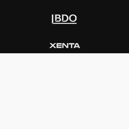
INSTITUCIONAL
PREMIOS KONEX
Carta del presidente
Cronología
Autoridades
Reglamento
Estatutos
Esquema
Otras actividades
Premios recibidos
OTROS