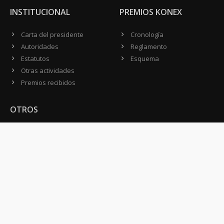
INSTITUCIONAL
PREMIOS KONEX
Carta del presidente
Cronología
Autoridades
Reglamento
Estatutos
Esquema
Otras actividades
Premios recibidos
OTROS
Vamos a la música
Festival Konex
Colección Konex
100 Obras Maestras
Noticias
Contacto
CONTACTO