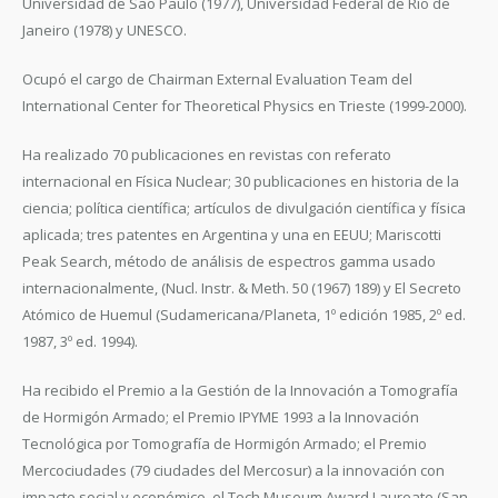
Universidad de Sao Paulo (1977), Universidad Federal de Río de
Janeiro (1978) y UNESCO.
Ocupó el cargo de Chairman External Evaluation Team del
International Center for Theoretical Physics en Trieste (1999-2000).
Ha realizado 70 publicaciones en revistas con referato
internacional en Física Nuclear; 30 publicaciones en historia de la
ciencia; política científica; artículos de divulgación científica y física
aplicada; tres patentes en Argentina y una en EEUU; Mariscotti
Peak Search, método de análisis de espectros gamma usado
internacionalmente, (Nucl. Instr. & Meth. 50 (1967) 189) y El Secreto
Atómico de Huemul (Sudamericana/Planeta, 1º edición 1985, 2º ed.
1987, 3º ed. 1994).
Ha recibido el Premio a la Gestión de la Innovación a Tomografía
de Hormigón Armado; el Premio IPYME 1993 a la Innovación
Tecnológica por Tomografía de Hormigón Armado; el Premio
Mercociudades (79 ciudades del Mercosur) a la innovación con
impacto social y económico, el Tech Museum Award Laureate (San