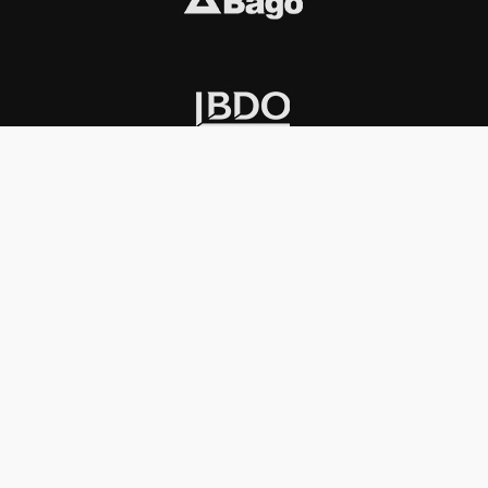
INSTITUCIONAL
PREMIOS KONEX
Carta del presidente
Cronología
Autoridades
Reglamento
Estatutos
Esquema
Otras actividades
Premios recibidos