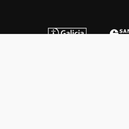
INSTITUCIONAL
PREMI
Carta del presidente
Cron
Autoridades
Reg
Estatutos
Esq