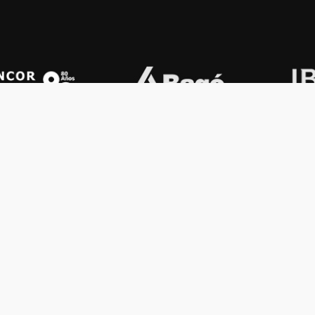
OS KONEX
OTROS
ología
Vamos a la música
lamento
Festival Konex
uema
Colección Konex