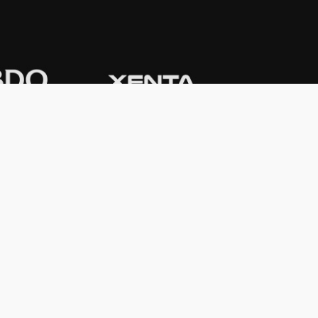
CONTACTO
Domicilio:
Av. Córdoba 1233 - 5º
Piso
C1055AAC - Ciudad de Buenos Aires