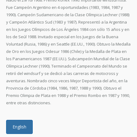
Nació el 29/10/1968. Premio Konex 1990. Importante windsurfista.
Fue Campeón Argentino en 4 oportunidades (1983, 1984, 1987 y
1990). Campeón Sudamericano de la Clase Olímpica Lechner (1988)
y Campeón Atlántico Sud (1983 y 1987). Representó a la Argentina
en los Juegos Olímpicos de Los Ángeles 1984 con sólo 15 años y en
los de Seúl 1988. Invitado especial en los Juegos de la Buena
Voluntad (Rusia, 1986) y en Seattle (EE.UU., 1990). Obtuvo la Medalla
de Oro en los Juegos Odesur 1986 (Chile) y la Medalla de Plata en
los Panamericanos 1987 (EE.UU.). Subcampeón Mundial de la Clase
Olímpica Lechner (1990). Terminado el Campeonato del Mundo se
retiró del windsurf y se dedicó a las carreras de motocross y
aventuras. Nombrado cinco veces Mejor Deportista del año, en la
Provincia de Córdoba (1984, 1986, 1987, 1988 y 1990). Obtuvo el
Premio Olimpia de Plata en 1988 y el Premio Rombo en 1987 y 1990,
entre otras distinciones.
English