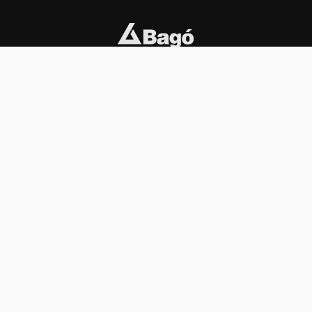
INSTITUCIONAL
PREMIOS KONEX
Carta del presidente
Cronología
Autoridades
Reglamento
Estatutos
Esquema
Otras actividades