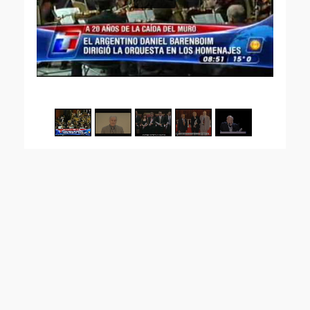
1
/
5