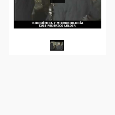
1
/
1