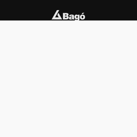
INSTITUCIONAL
PREMIOS KONEX
Carta del presidente
Cronología
Autoridades
Reglamento
Estatutos
Esquema
Otras actividades