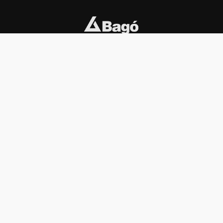
INSTITUCIONAL
PREMIOS KONEX
Carta del presidente
Cronología
Autoridades
Reglamento
Estatutos
Esquema
Otras actividades