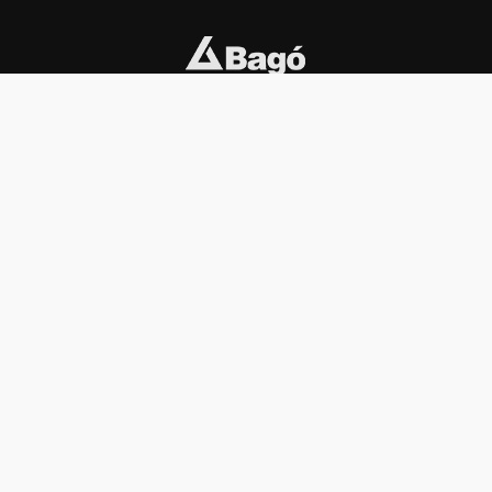
INSTITUCIONAL
PREMIOS KONEX
Carta del presidente
Cronología
Autoridades
Reglamento
Estatutos
Esquema
Otras actividades