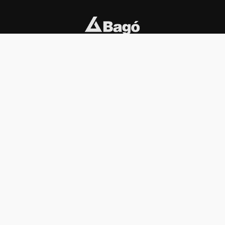
INSTITUCIONAL
PREMIOS KONEX
Carta del presidente
Cronología
Autoridades
Reglamento
Estatutos
Esquema
Otras actividades