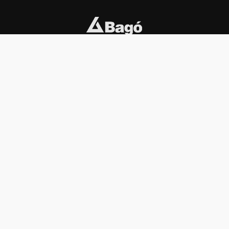
INSTITUCIONAL
PREMIOS KONEX
Carta del presidente
Cronología
Autoridades
Reglamento
Estatutos
Esquema
Otras actividades