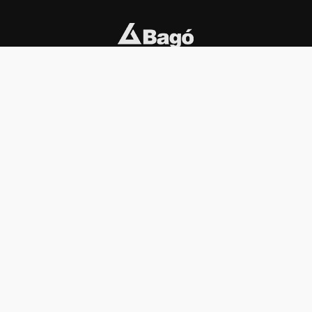
INSTITUCIONAL
PREMIOS KONEX
Carta del presidente
Cronología
Autoridades
Reglamento
Estatutos
Esquema
Otras actividades