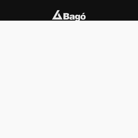
INSTITUCIONAL
PREMIOS KONEX
Carta del presidente
Cronología
Autoridades
Reglamento
Estatutos
Esquema
Otras actividades